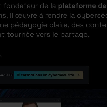
t fondateur de la
plateforme de
ns, il œuvre à rendre la cybersé
ne pédagogie claire, des conte
 tournée vers le partage.
5
16 formations en cybersécurité
uardia CS