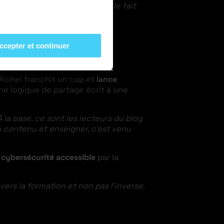
ond choix qui était guidé par le fait
ccepter et continuer
Michel franchit un cap et
lance
ne logique de partage écrit à une
À la base, ce sont les lecteurs du blog
u contenu et enseigner, c’est venu
 cybersécurité accessible
par la
ers la formation et non pas l’inverse.