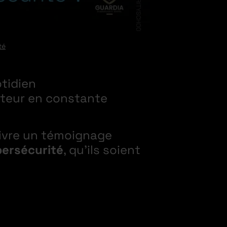
té
otidien
cteur en constante
 livre un témoignage
bersécurité
, qu’ils soient