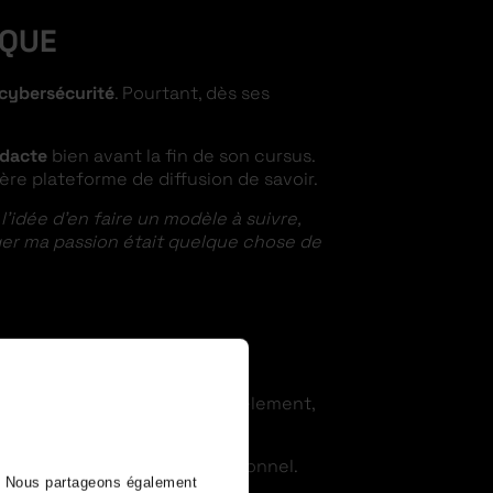
IQUE
 cybersécurité
. Pourtant, dès ses
idacte
bien avant la fin de son cursus.
ère plateforme de diffusion de savoir.
’idée d’en faire un modèle à suivre,
ger ma passion était quelque chose de
rité informatique
. Mais parallèlement,
emiers ouvrages numériques.
 sur l’élan de son projet personnel.
). Nous partageons également