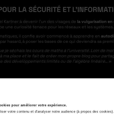
POUR LA SÉCURITÉ ET L’INFORMAT
el Kartner à devenir l’un des visages de
la vulgarisation en
pe une curiosité tenace pour les réseaux et les systèmes.
rmatiques, il confie avoir commencé à apprendre en
autod
ar hasard, à poser les bases de ce qui deviendra sa premi
je séchais les cours de maths à l’université. Loin de moi l
à ma place et le fait de créer mon propre blog pour parta
e des développements limités ou de l’algèbre linéaire… »
ENDANCE
el se fait chez Capgemini, au poste de
consultant en sécu
y propose des prestations de dépannage et diffuse ses pr
cookies pour améliorer votre expérience.
ace à
un choix déterminant
: poursuivre en CDI ou s’appuyer
liser votre contenu et d'analyser notre audience (à propos des cookies