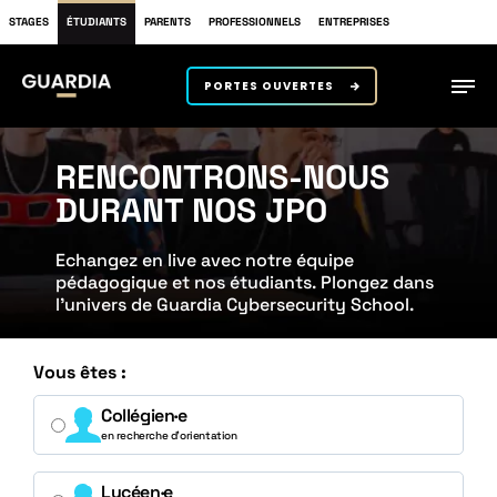
STAGES
ÉTUDIANTS
PARENTS
PROFESSIONNELS
ENTREPRISES
PORTES OUVERTES
RENCONTRONS-NOUS
DURANT NOS JPO
Echangez en live avec notre équipe
pédagogique et nos étudiants. Plongez dans
l’univers de Guardia Cybersecurity School.
Vous êtes :
Collégien·e
en recherche d’orientation
Lycéen·e