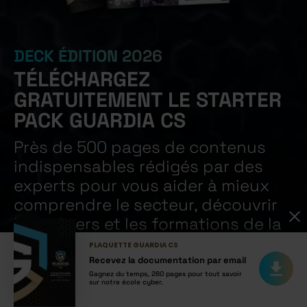
DECK ÉDITION 2026
TÉLÉCHARGEZ
GRATUITEMENT LE STARTER
PACK GUARDIA CS
Près de 500 pages de contenus
indispensables rédigés par des
experts pour vous aider à mieux
comprendre le secteur, découvrir
les métiers et les formations de la
cybersécurité.
PLAQUETTE GUARDIA CS
Recevez la documentation par email
Notre Guide des métiers de la Cybersécurité 2026
Gagnez du temps, 260 pages pour tout savoir
sur notre école cyber.
Notre Grand Livre de la Cybersécurité