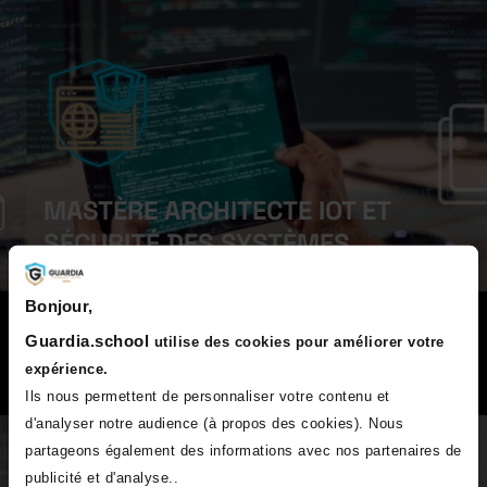
MASTÈRE ARCHITECTE IOT ET
SÉCURITÉ DES SYSTÈMES
CONNECTÉS
Bonjour,
EN SAVOIR +
Guardia.school
utilise des cookies pour améliorer votre
expérience.
Ils nous permettent de personnaliser votre contenu et
d'analyser notre audience (à propos des cookies). Nous
partageons également des informations avec nos partenaires de
publicité et d'analyse..