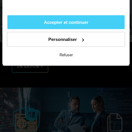
Accepter et continuer
MSC MANAGER GOUVERNANCE &
Personnaliser
CONFORMITÉ
Refuser
EN SAVOIR +