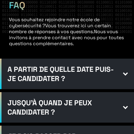
FAQ
01100101 00100000 01110100 01110101 00100000 01100011 01101000
01100101 01110010 01100011 01101000 01100101 01110011 00100000
01110001 01110101 01100101 01101100 01110001 01110101 01100101
00100000 01100011 01101000 01101111 01110011 01100101 00101110
Vous souhaitez rejoindre notre école de
00100000 01010110 01100001 00100000 01110110 01101111 01101001
01110010 00100000 01100100 01100001 01101110 01110011 00100000
cybersécurité ?
Vous trouverez ici un certain
01101100 01100101 00100000 01100011 01101111 01100100 01100101
nombre de réponses à vos questions.
Nous vous
00100000 01110011 01101111 01110101 01110010 01100011 01100101
00101110
invitons à prendre contact avec nous pour toutes
questions complémentaires.
A PARTIR DE QUELLE DATE PUIS-
JE CANDIDATER ?
JUSQU’À QUAND JE PEUX
CANDIDATER ?