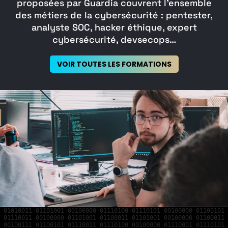
proposées par Guardia couvrent l’ensemble
des métiers de la cybersécurité : pentester,
analyste SOC, hacker éthique, expert
cybersécurité, devsecops…
VOIR TOUTES LES FORMATIONS
01010011 01101001 00100000 01110100 01110101 00100000 01100101
01110011 00100000 01101001 01100011 01101001 00100000 01100011
00100111 01100101 01110011 01110100 00100000 01110001 01110101