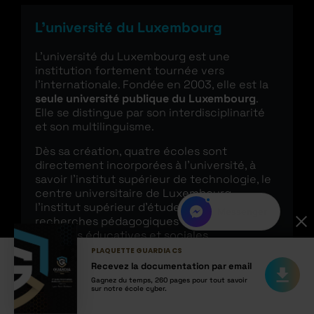
L’université du Luxembourg
L’université du Luxembourg est une
institution fortement tournée vers
l’internationale. Fondée en 2003, elle est la
seule université publique du Luxembourg
.
Elle se distingue par son interdisciplinarité
et son multilinguisme.
Dès sa création, quatre écoles sont
directement incorporées à l’université, à
savoir l’institut supérieur de technologie, le
centre universitaire de Luxembourg,
l’institut supérieur d’études et de
WhatsApp
recherches pédagogiques et l’institut
d’études éducatives et sociales.
PLAQUETTE GUARDIA CS
Elle accueille près de
7 000 étudiants par an
Recevez la documentation par email
dont 60 % sont étrangers
. L’université
Gagnez du temps, 260 pages pour tout savoir
emploie près de 2400 employés, les
sur notre école cyber.
professeurs et intervenants se démarquent