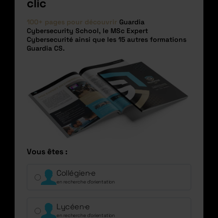
clic
100+ pages pour découvrir
Guardia
Cybersecurity School, le MSc Expert
Cybersecurité ainsi que les 15 autres formations
Guardia CS.
Vous êtes :
Collégien·e
en recherche d’orientation
Lycéen·e
en recherche d’orientation