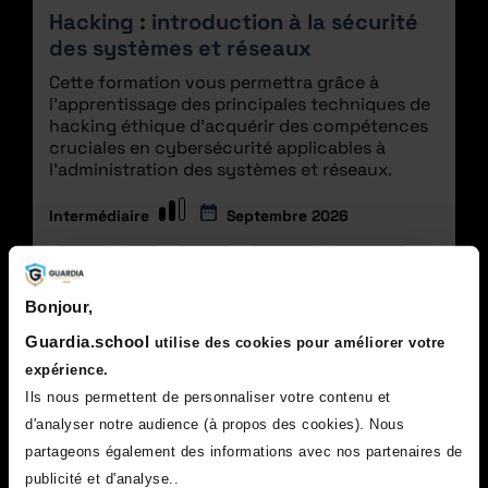
Hacking : introduction à la sécurité
des systèmes et réseaux
Cette formation vous permettra grâce à
l'apprentissage des principales techniques de
hacking éthique d'acquérir des compétences
cruciales en cybersécurité applicables à
l'administration des systèmes et réseaux.
Intermédiaire
Septembre 2026
Linux
CLI
TCP/IP
Routage
ARP/MiTM
Scripting Python et Bash
Proxy
Injections
Bonjour,
Attaques OOB
Bruteforce
Admin Système
Guardia.school
utilise des cookies pour améliorer votre
Admin Réseau
expérience.
Ils nous permettent de personnaliser votre contenu et
d'analyser notre audience (à propos des cookies). Nous
VOIR LA FORMATION
partageons également des informations avec nos partenaires de
publicité et d'analyse..