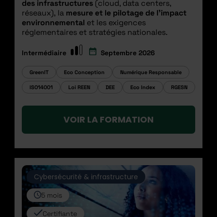
des infrastructures
(cloud, data centers,
réseaux),
la
mesure et le pilotage de l’impact
environnemental
et
les exigences
réglementaires et stratégies nationales.
Intermédiaire
Septembre 2026
GreenIT
Eco Conception
Numérique Responsable
ISO14001
Loi REEN
DEE
Eco Index
RGESN
VOIR LA FORMATION
Cybersécurité & infrastructure
5 mois
Certifiante