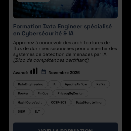
Formation Data Engineer spécialisé
en Cybersécurité & IA
Apprenez à concevoir des architectures de
flux de données sécurisées pour alimenter des
systèmes de détection de menaces par IA
(Bloc de compétences certifiant)
.
Avancé
Novembre 2026
DataEngineering
IA
ApacheAirflow
Kafka
Docker
FinOps
PrivacyByDesign
HashiCorpVault
OCSF-ECS
DataStorytelling
SIEM
ELT
VOIR LA FORMATION