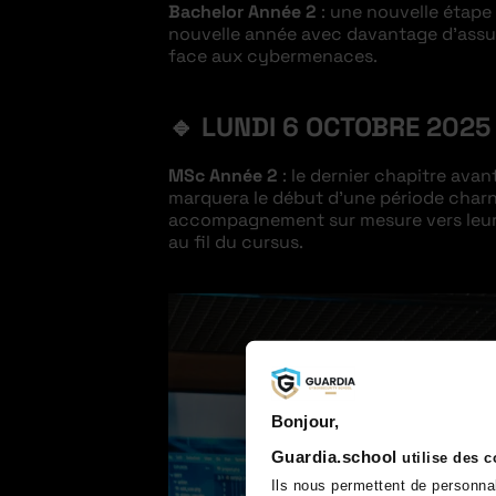
Bachelor Année 2
: une nouvelle étape
nouvelle année avec davantage d’assura
face aux cybermenaces.
🔹
LUNDI 6 OCTOBRE 2025
MSc Année 2
: le dernier chapitre avan
marquera le début d’une période charni
accompagnement sur mesure vers leur i
au fil du cursus.
Bonjour,
Guardia.school
utilise des 
Ils nous permettent de personna