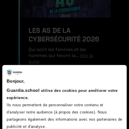
LES AS DE LA
CYBERSÉCURITÉ 2026
Qui sont les femmes et les
hommes qui feront la...
Voir la
suite
Bonjour,
Guardia.school
utilise des cookies pour améliorer votre
expérience.
Ils nous permettent de personnaliser votre contenu et
d'analyser notre audience (à propos des cookies). Nous
partageons également des informations avec nos partenaires de
publicité et d'analyse..