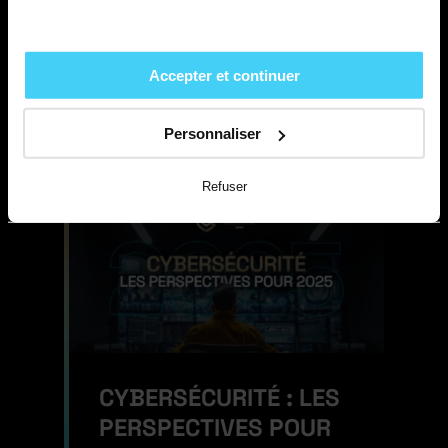
LES PERSPECTIVES DE
LA CYBERSÉCURITÉ
EN...
Accepter et continuer
Qui sont les femmes et les
hommes qui feront la...
Voir la
Personnaliser
suite
Refuser
CYBERSÉCURITÉ : LES
PERSPECTIVES POUR