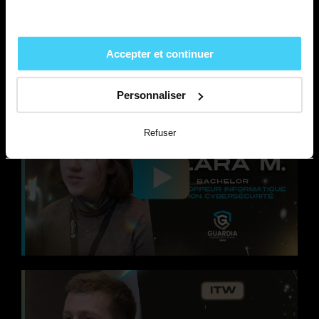
TÉMOIGNAGES
DÉCOUVREZ LES INTERVIEWS DE
Accepter et continuer
NOS ÉTUDIANTS
Personnaliser
Refuser