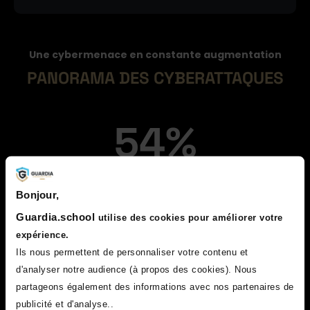
Une cybermenace en constante augmentation
PANORAMA DES CYBERATTAQUES
54%
des entreprises françaises ont été
Bonjour,
victimes d'attaques cyber
Guardia.school
utilise des cookies pour améliorer votre
Source : Baromètre CESIN 2022
expérience.
Ils nous permettent de personnaliser votre contenu et
5 037
d'analyser notre audience (à propos des cookies). Nous
partageons également des informations avec nos partenaires de
publicité et d'analyse..