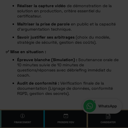
Réaliser la capture vidéo
de démonstration de la
solution en production, critère essentiel du
certificateur.
Maîtriser la prise de parole
en public et la capacité
d’argumentation technique.
Savoir justifier ses arbitrages
(choix du modèle,
stratégie de sécurité, gestion des coûts).
✅
Mise en situation :
Épreuve blanche (Simulation) :
Soutenance orale de
10 minutes suivie de 10 minutes de
questions/réponses avec débriefing immédiat du
coach.
Audit de conformité :
Vérification finale de la
documentation (Lignage de données, conformité
RGPD, gestion des secrets).
WhatsApp
✅
Enseignements transversaux :
Des sessions dédiées aux flux de travail
FINANCEMENT
PRENDRE RDV
CANDIDATER
collaboratif seront répartis tout au long de la