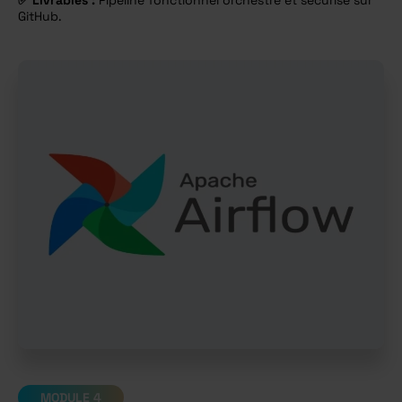
✅
Livrables :
Pipeline fonctionnel orchestré et sécurisé sur
GitHub.
MODULE 4