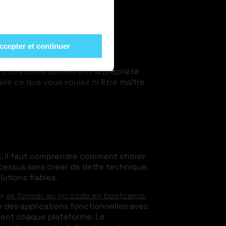
ccepter et continuer
us, ces outils demeurent la propriété
aire ce que vous voulez ni être maître
de, il faut comprendre comment choisir
cessus sans créer de dette technique.
lutions fiables.
ur
se former au no code en bootcamp
,
 des applications fonctionnelles avec
dent chaque plateforme. Le