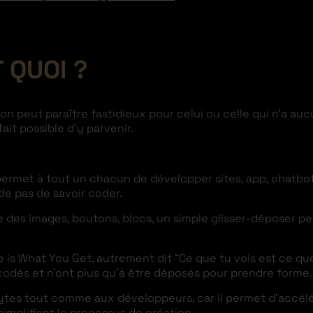
 QUOI ?
ion peut paraître fastidieux pour celui ou celle qui n’a 
ait possible d’y parvenir.
rmet à tout un chacun de développer sites, app, chatbots,
de pas de savoir coder.
e des images, boutons, blocs, un simple glisser-déposer per
e is What You Get, autrement dit “Ce que tu vois est ce que
codés et n’ont plus qu’à être déposés pour prendre forme
tes tout comme aux développeurs, car il permet d’accélé
implifiant le processus de création.