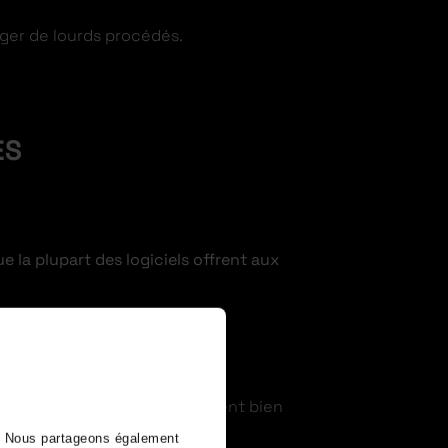
ager de lourds procédés.
ES
e la plupart des logiciels offrent aux
 une application. Mais également bien
core établir un formulaire.
). Nous partageons également