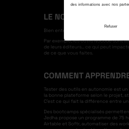
des informations avec nos parten
LE NOCODE ET SES LIM
Refuser
Bien entendu, le NoCode ne résout pas 
Par exemple, les outils NoCode sont li
de leurs éditeurs… ce qui peut impacte
de ce que vous faites.
COMMENT APPRENDRE 
Tester des outils en autonomie est un 
la bonne plateforme selon le projet, 
C’est ce qui fait la différence entre un
Des bootcamps spécialisés permetten
Jedha propose un programme de 75 heu
Airtable et Softr, automatiser des wo