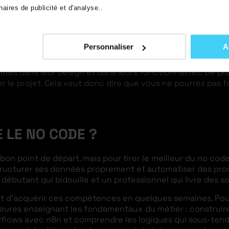
aires de publicité et d'analyse..
ITES
Personnaliser
A
tout et il comporte des limites qu’il faut connaître.
mités dans leur design et dans leurs fonctionnalités. De pl
r le projet. Cela veut donc dire que vous ne pourrez pas f
LE NO CODE ?
bon point de départ, mais pour tirer le meilleur du no co
structurer ses données proprement et automatiser des pro
 débutant qui bidouille et un professionnel qui livre des so
t d’acquérir ces compétences en quelques semaines. Po
res enseignant les fondamentaux du métier : construire
rkflows avec n8n et comprendre les logiques qui sous-ten