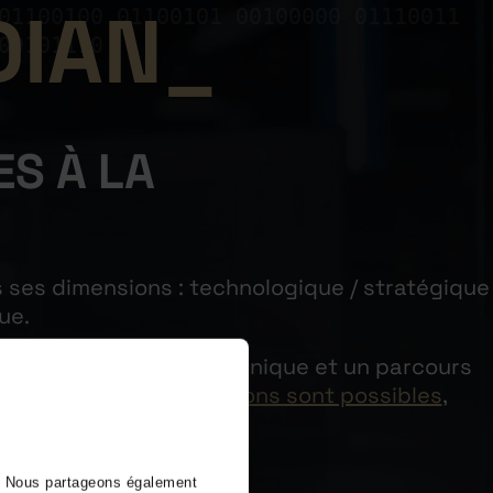
DIAN
01100100 01100101 00100000 01110011
00101110
S À LA
ses dimensions : technologique / stratégique
ue.
arcours d’expertise technique et un parcours
econversion),
9 formations sont possibles
,
). Nous partageons également