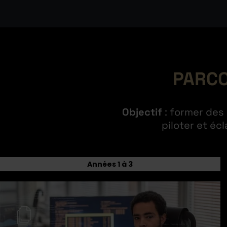
PARCO
Objectif
: former des 
piloter et éc
Années 1 à 3