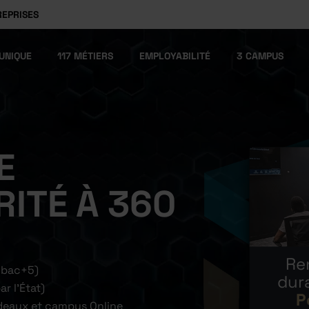
REPRISES
UNIQUE
117 MÉTIERS
EMPLOYABILITÉ
3 CAMPUS
E
ITÉ À 360
Re
 bac+5)
dur
r l’État)
P
rdeaux et campus Online