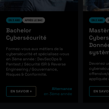
EN 3 ANS
APRÈS LE BAC
EN 2 ANS
Bachelor
Mastèr
Cybersécurité
Cybers
Donnée
Formez-vous aux métiers de la
systè
cybersécurité et spécialisez-vous
en 3ème année : DevSecOps &
Devenez un
Pentest / Sécurité ISR & Reverse
cybersécur
Engineering / Gouvernance,
offensive/
Risques & Conformité.
appliquée à
Alternance
EN SAVOIR +
EN SAVOI
en 3ème année