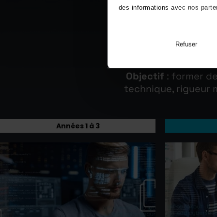
des informations avec nos parten
PARCOURS
Refuser
Objectif
: former d
technique, rigueur 
Années 1 à 3