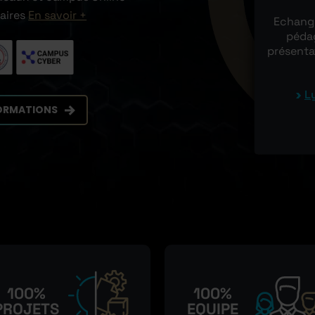
naires
En savoir +
Echange
pédag
présenta
L
FORMATIONS
100%
100%
PROJETS
EQUIPE