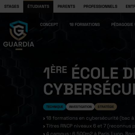
STAGES
ÉTUDIANTS
PARENTS
PROFESSIONNELS
ENT
CONCEPT
18 FORMATIONS
PÉDAGOGIE 
1
ÉCOLE D
ÈRE
CYBERSÉCUR
TECHNIQUE
INVESTIGATION
STRATÉGIE
18 formations en cybersécurité (bac à
Titres RNCP niveaux 6 et 7 (reconnus pa
4 campus : 6 500m2 à Paris, Lyon, Bo