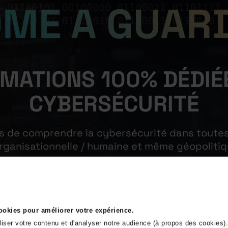
OME A
GUAR
0 01100101 00100000 01100011 01101111 
1 01110101 01110010 01100011 01100101 
RMATIONS 100% DÉDIÉE
CYBERSÉCURITÉ
s de comprendre la cybersécurité dans toutes 
organisationnelle / humaine et même géopolitiq
ont disponibles à travers deux parcours ; un p
rofessionnels (en montée de compétences ou r
adaptées à votre niveau en cybersécurité.
cookies pour améliorer votre expérience.
liser votre contenu et d'analyser notre audience (à propos des cookies