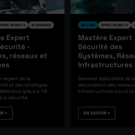
APRÈS UN BAC+3
ALTERNANCE
EN 2 ANS
APRÈS UN BAC+3
e Expert
Mastère Expert
écurité -
Sécurité des
s, réseaux et
Systèmes, Rése
mes
Infrastructures
 expert de la
Devenez spécialiste de l
ité et des stratégies
sécurisation des réseaux
défensive grâce à l’IA
infrastructures cloud so
 la sécurité.
R +
EN SAVOIR +