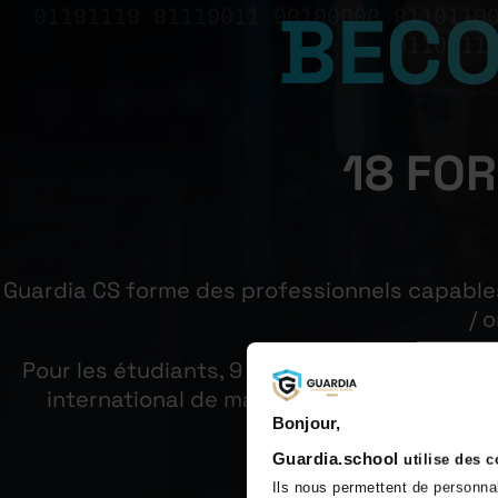
BEC
01101110 01110011 00100000 0110110
0110111
18 FO
Guardia CS forme des professionnels capable
/ 
Pour les étudiants, 9 formations post bac s
international de management. Pour les p
Bonjour,
Guardia.school
utilise des 
Ils nous permettent de personna