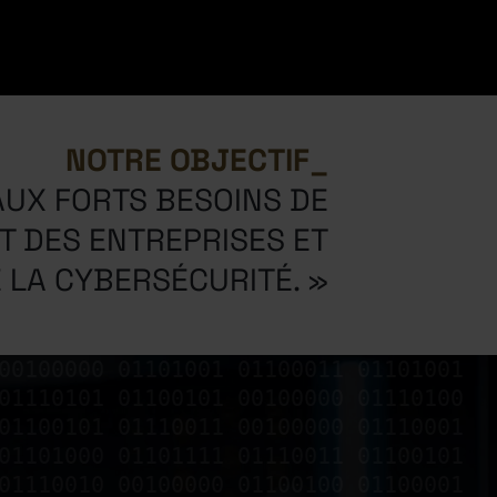
NOTRE
OBJECTIF
UX FORTS BESOINS DE
 DES ENTREPRISES ET
E LA CYBERSÉCURITÉ. »
00100000 01101001 01100011 01101001
01110101 01100101 00100000 01110100
01100101 01110011 00100000 01110001
01101000 01101111 01110011 01100101
01110010 00100000 01100100 01100001