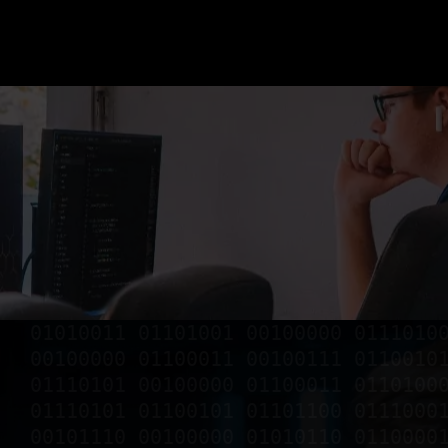
01010011 01101001 00100000 0111010
00100000 01100011 00100111 0110010
01110101 00100000 01100011 0110100
01110101 01100101 01101100 0111000
00101110 00100000 01010110 0110000