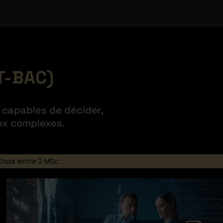
T-BAC)
, capables de décider,
aux complexes.
Choix entre 2 MSc :