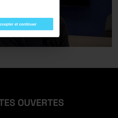
ccepter et continuer
RTES OUVERTES