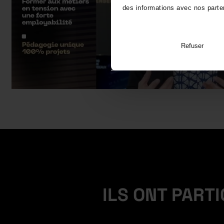
des informations avec nos parten
Refuser
ILS ONT PART