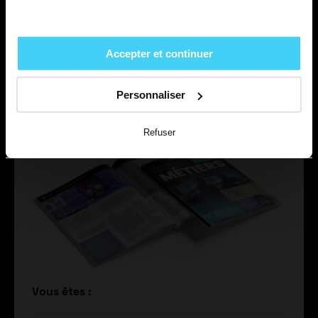
GRATUIT
Découvrez les 116 autres
Accepter et continuer
métiers de la Cybersécurité
avec notre Guide des métiers
Personnaliser
de la Cybersécurité
PDF 248 pages
Refuser
Vous êtes :