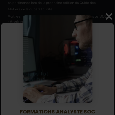
sa pertinence lors de la prochaine édition du Guide des
Métiers de la cybersécurité.
Autres intitulés du métier : Opérateur Analyste SOC
; Analyste CyberSOC ; Analyste détection
d’incident ; Veilleur-Analyste.
SOMMAIRE
MÉTIER
MISSIONS
COMPÉTENCES
QUALITÉS
NIVEAU D’ÉTUDE NÉCESSAIRE
LES ENTREPRISES QUI RECRUTENT
ANALYSTE SOC FREELANCE
SALAIRE
FORMATIONS ANALYSTE SOC