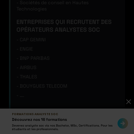
Sociétés de conseil en Hautes
Technologies
ENTREPRISES QUI RECRUTENT DES
OPÉRATEURS ANALYSTES SOC
CAP GEMINI
ENGIE
BNP PARIBAS
AIRBUS
THALES
BOUYGUES TELECOM
….
Des offres d’emploi d’opérateurs analystes
FORMATIONS ANALYSTE SOC
SOC sont disponibles sur :
Découvrez nos 16 formations
Devenez analyste soc via nos Bachelor, MSc, Certifications. Pour les
étudiants et les professionnels.
LinkedIn