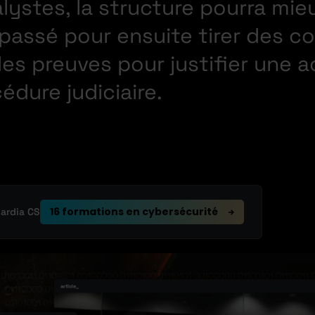
alystes, la structure pourra m
 passé pour ensuite tirer des co
es preuves pour justifier une a
édure judiciaire.
16 formations en cybersécurité
uardia CS