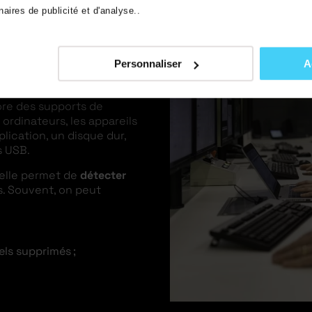
aires de publicité et d'analyse..
e Forensic est un
examen
ffectués sur un système
Personnaliser
A
 données, piratage, etc.)
ut être réalisée pour
avoir
re des supports de
rdinateurs, les appareils
lication, un disque dur,
s USB.
 elle permet de
détecter
s. Souvent, on peut
ls supprimés ;