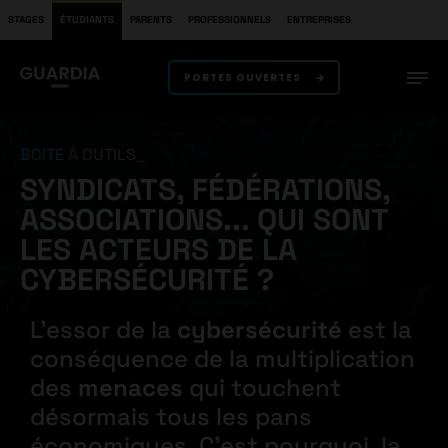
STAGES
ÉTUDIANTS
PARENTS
PROFESSIONNELS
ENTREPRISES
PORTES OUVERTES
BOITE À OUTILS
SYNDICATS, FÉDÉRATIONS,
ASSOCIATIONS... QUI SONT
LES ACTEURS DE LA
CYBERSÉCURITÉ ?
L’essor de la
cybersécurité
est la
conséquence de la multiplication
des
menaces
qui touchent
désormais tous les pans
économiques. C’est pourquoi, la