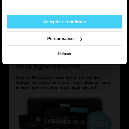
humaine, avec la possibilité d’évoluer vers la
cybersécurité.
Site web
Accepter et continuer
Personnaliser
GRATUIT
Refuser
Téléchargez Le Grand Livre
de la cybersécurité
Plus de 180 pages d’articles indispensables
rédigés par des experts pour vous aider à mieux
comprendre le secteur de la cybersécurité.