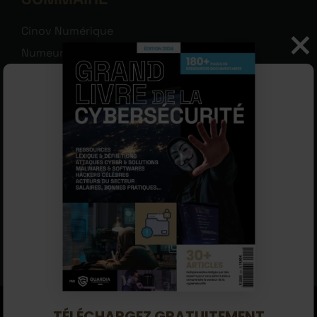
Cinov Numérique
Numeum
La Fédération française de la cybersécurité
La Fédération française de la sécurité privée
L’Alliance pour la confiance numérique
Le Cercle des femmes de la cybersécurité
Le CyberCercle
Le Clusif
L'IN.CRT
L'APSSIS
Le Cesin
TÉLÉCHARGEZ GRATUITEMENT