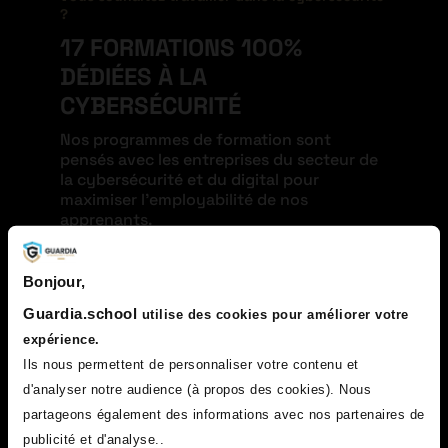
?
17 FORMATIONS 100%
DÉDIÉES À LA
CYBERSÉCURITÉ
Nos programmes de formation sont
pensés avec les entreprises du secteur de
la cybersécurité et du digital pour
maximiser l’employabilité de nos
apprenants.
Bonjour,
Guardia.school
utilise des cookies pour améliorer votre
expérience.
Ils nous permettent de personnaliser votre contenu et
d'analyser notre audience (à propos des cookies). Nous
partageons également des informations avec nos partenaires de
publicité et d'analyse..