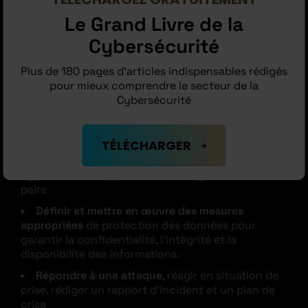
DE 20H
Le Grand Livre de la
Cybersécurité
OBJECTIFS PÉDAGOGIQUES :
Plus de 180 pages d'articles indispensables rédigés
pour mieux comprendre le secteur de la
Connaître et savoir identifier les menaces
les
Cybersécurité
plus courantes afin de s’en prémunir.
Élaborer une feuille de route
complète pour
améliorer le niveau de sécurité de son entreprise
TÉLÉCHARGER
Promouvoir la sensibilisation
et l’éducation à la
cybersécurité auprès de ses collègues et de ses
pairs
Définir et mettre en œuvre des mesures
appropriées
de protection des données pour
garantir la confidentialité, l’intégrité et la
disponibilité des informations.
Répondre à une attaque
, réagir en situation de
crise, rédiger un rapport d’incident et un plan de
crise