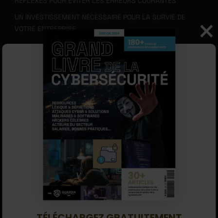
RÉFLEXES POUR ÉVITER LES ERREURS COURANTES
UN INVESTISSEMENT NÉCESSAIRE POUR LA SURVIE DE
VOTRE ENTREPRISE
Accueil
Boites à outils
Protégez votre entreprise : Les bases de la cybersécurité
pour les PME
Contenu mis à jour le
5 Novembre 2025
Cette formation de sensibilisation à la cybersécurité vous
permettra, quel que soit votre métier ou votre secteur,
de
protéger votre entreprise, vos données et celles de
vos clients
. Voici comment elle peut vous aider
concrètement, métier par métier :
FORMAT : E-LEARNING
TÉLÉCHARGEZ GRATUITEMENT