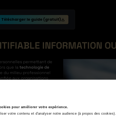
Télécharger le guide (gratuit)
IFIABLE INFORMATION OU P
ersonnelles permettant de
lors que la
technologie de
e du milieu professionnel
 confiée aux organisations
treprises réunissent, par
els
sur leurs clients dans
l’autre côté, les
se, leur numéro de
pour pouvoir
acheter en
cookies pour améliorer votre expérience.
liser votre contenu et d'analyser notre audience (à propos des cookies