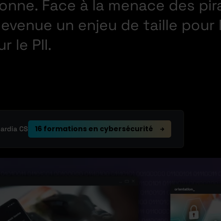
sonne. Face à la menace des pir
evenue un enjeu de taille pour l
 le PII.
16 formations en cybersécurité
uardia CS