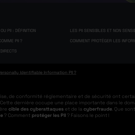
 PII : DÉFINITION
LES PII SENSIBLES ET NON SENS
OMME PII ?
COMMENT PROTÉGER LES INFORMA
NDIRECTS
ersonally Identifiable Information PII ?
rise, de conformité réglementaire et de sécurité ont cer
. Cette dernière occupe une place importante dans le domai
ière
cible des cyberattaques
et de la
cyberfraude
. Que sont
le
? Comment
protéger les PII
? Faisons le point !