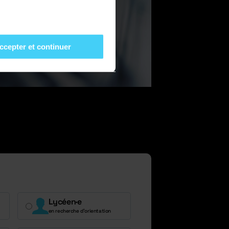
ccepter et continuer
Lycéen·e
en recherche d’orientation