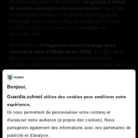
Vice Society dans l’éducation.
Le groupe a mené
de vastes campagnes de ransomwares
visant des
institutions comme l’université catholique du
Portugal, Xavier University aux USA, IUT à Paris,
l’Institut des sciences et technologie en
Autriche, etc.
Selon Zataz,
le Royaume-Uni est le pays qui a
recensé le plus d’attaques en 2022
, soit 16 cas en
60 jours. Les cybercriminels considèrent le
système éducatif anglais comme une cible facile
sachant le manque d’investissement dans la
cybersécurité.
Bonjour,
Guardia.school
utilise des cookies pour améliorer votre
expérience.
Ils nous permettent de personnaliser votre contenu et
d'analyser notre audience (à propos des cookies). Nous
partageons également des informations avec nos partenaires de
Vous souhaitez travailler dans la cybersécurité
publicité et d'analyse..