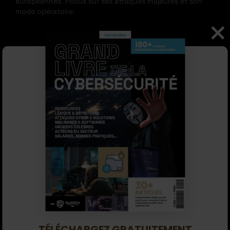
européennes. Focus sur ses attaques majeures et son
mode opératoire.
LES ATTAQUES
MAJEURES DE VICE
SOCIETY
TÉLÉCHARGEZ GRATUITEMENT