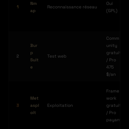
Nm
Oui
1
Reconnaissance réseau
ap
(GPL)
Comm
Bur
unity
p
gratuit
2
Test web
Suit
/ Pro
e
475
$/an
Frame
Met
work
3
aspl
Exploitation
gratuit
oit
/ Pro
payant