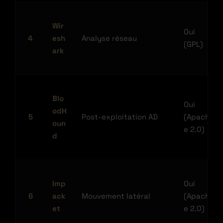
Wir
Oui
4
esh
Analyse réseau
(GPL)
ark
Blo
Oui
odH
5
Post-exploitation AD
(Apach
oun
e 2.0)
d
Imp
Oui
6
ack
Mouvement latéral
(Apach
et
e 2.0)