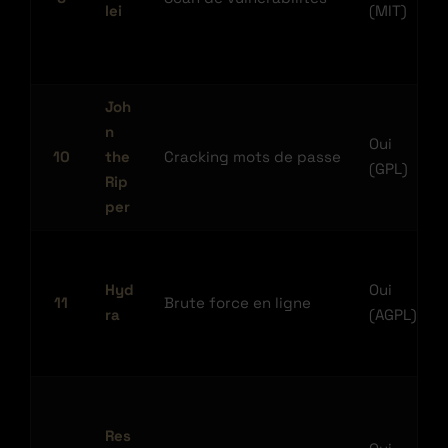
lei
(MIT)
Joh
n
Oui
10
the
Cracking mots de passe
(GPL)
Rip
per
Hyd
Oui
11
Brute force en ligne
ra
(AGPL)
Res