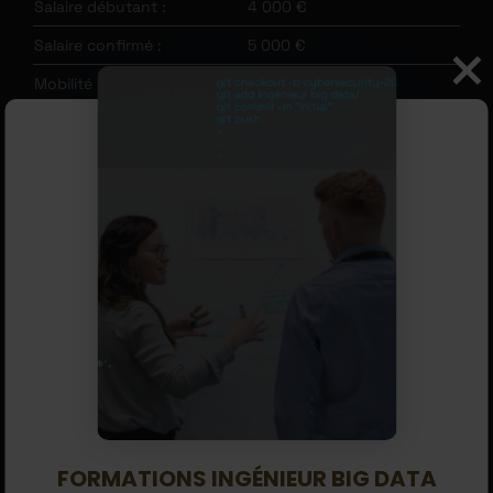
Salaire débutant :
4 000 €
Salaire confirmé :
5 000 €
Mobilité :
Bonne
M1805, Études et
Code ROME :
développement
informatique
Code FAP :
M2790
NB : les métiers de la cybersécurité sont récents.
L’estimation du salaire se base sur peu de données. Le salaire
peut être parfois surévalué ou sous-évalué. Nous affinerons
sa pertinence lors de la prochaine édition du Guide des
Métiers de la cybersécurité.
SOMMAIRE
MÉTIER
FORMATIONS INGÉNIEUR BIG DATA