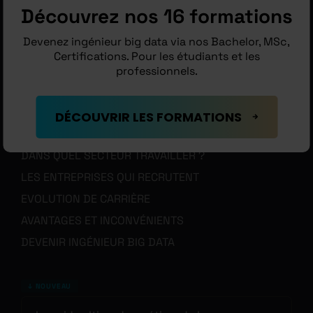
MISSIONS
Découvrez nos 16 formations
LES RESPONSABILITÉS
Devenez ingénieur big data via nos Bachelor, MSc,
COMPÉTENCES
Certifications. Pour les étudiants et les
QUALITÉS
professionnels.
NIVEAU D’ÉTUDE NÉCESSAIRE
QUELLE FORMATION ?
DÉCOUVRIR LES FORMATIONS
SALAIRE
DANS QUEL SECTEUR TRAVAILLER ?
LES ENTREPRISES QUI RECRUTENT
EVOLUTION DE CARRIÈRE
AVANTAGES ET INCONVÉNIENTS
DEVENIR INGÉNIEUR BIG DATA
↓ NOUVEAU