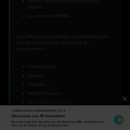
Avanci, spécialiste du marketing
digital ;
ou encore SAFRAN.
Les offres sont publiées régulièrement sur
toutes les pages de référence du
recrutement :
Indeed.com ;
Apec.fr ;
LinkedIn ;
HelloWork.com ;
OptionCarriere.com ;
ou encore Cyberjobs.fr, parmi de
FORMATIONS INGÉNIEUR BIG DATA
Découvrez nos 16 formations
nombreuses autres pages.
Devenez ingénieur big data via nos Bachelor, MSc, Certifications.
Pour les étudiants et les professionnels.