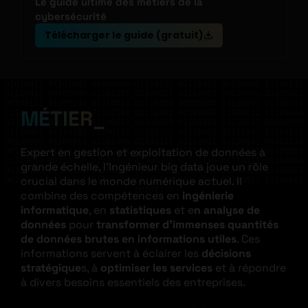
Le guide ultime des métiers de la
cybersécurité
Télécharger le guide (gratuit)
01010011 01101001 00100000 01110100 01110101 00100000 01100101
01110011 00100000 01101001 01100011 01101001 00100000 01100011
00100111 01100101 01110011 01110100 00100000 01110001 01110101
MÉTIER
01100101 00100000 01110100 01110101 00100000 01100011 01101000
01100101 01110010 01100011 01101000 01100101 01110011 00100000
01110001 01110101 01100101 01101100 01110001 01110101 01100101
00100000 01100011 01101000 01101111 01110011 01100101 00101110
Expert en gestion et exploitation de données à
00100000 01010110 01100001 00100000 01110110 01101111 01101001
01110010 00100000 01100100 01100001 01101110 01110011 00100000
grande échelle, l’Ingénieur big data joue un rôle
01101100 01100101 00100000 01100011 01101111 01100100 01100101
crucial dans le monde numérique actuel. Il
00100000 01110011 01101111 01110101 01110010 01100011 01100101
00101110
combine des compétences en
ingénierie
informatique
, en
statistiques
et e
n analyse de
données
pour
transformer d’immenses quantités
de données brutes en informations utiles
. Ces
informations servent à éclairer les
décisions
stratégique
s, à
optimiser les services
et à répondre
à divers besoins essentiels des entreprises.