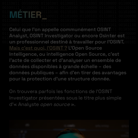
01110011 00100000 01101001 01100011 01101001 00100000 01100011
00100111 01100101 01110011 01110100 00100000 01110001 01110101
MÉTIER
01100101 00100000 01110100 01110101 00100000 01100011 01101000
01100101 01110010 01100011 01101000 01100101 01110011 00100000
01110001 01110101 01100101 01101100 01110001 01110101 01100101
00100000 01100011 01101000 01101111 01110011 01100101 00101110
Celui que l’on appelle communément OSINT
00100000 01010110 01100001 00100000 01110110 01101111 01101001
01110010 00100000 01100100 01100001 01101110 01110011 00100000
Analyst, OSINT Investigator ou encore Osinter est
01101100 01100101 00100000 01100011 01101111 01100100 01100101
un professionnel destiné à travailler pour l’OSINT.
00100000 01110011 01101111 01110101 01110010 01100011 01100101
00101110
Mais c’est quoi, l’OSINT ?
L’Open Source
Intelligence, ou intelligence Open Source, c’est
l’acte de collecter et d’analyser un ensemble de
données disponibles à grande échelle – des
données publiques – afin d’en tirer des avantages
pour la protection d’une structure donnée.
On trouvera parfois les fonctions de l’OSINT
Investigator présentées sous le titre plus simple
d’« Analyste
open source
».