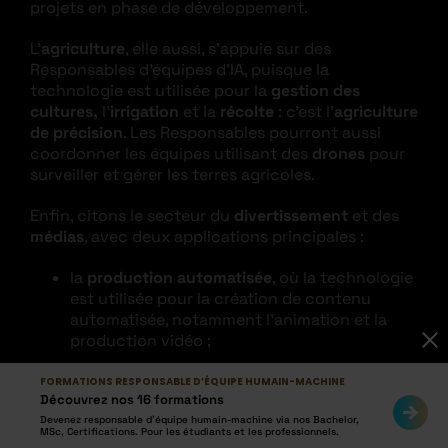
projets en phase de développement.
L’
agriculture
, elle aussi, s’appuie sur des
Responsables d’équipes d’IA, puisque la
technologie est utilisée pour la
gestion des
cultures,
l’
irrigation
et la
récolte
: c’est l’
agriculture
de précision
. Les Responsables pourront aussi
coordonner les équipes utilisant des
drones
pour
surveiller et gérer les terres agricoles.
Enfin, citons le secteur du
divertissement
et des
médias
, avec deux applications principales :
la
production automatisée
, où la technologie
est utilisée pour la création de contenu
automatisée, notamment l’animation et la
production vidéo ;
les projets intégrant la r
éalité virtuelle
et la
FORMATIONS RESPONSABLE D’ÉQUIPE HUMAIN-MACHINE
réalité augmentée
Découvrez nos 16 formations
Devenez responsable d’équipe humain-machine via nos Bachelor,
MSc, Certifications. Pour les étudiants et les professionnels.