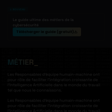
↓ NOUVEAU
Le guide ultime des métiers de la
cybersécurité
Télécharger le guide (gratuit)
01010011 01101001 00100000 01110100 01110101 00100000 01100101
01110011 00100000 01101001 01100011 01101001 00100000 01100011
00100111 01100101 01110011 01110100 00100000 01110001 01110101
MÉTIER
01100101 00100000 01110100 01110101 00100000 01100011 01101000
01100101 01110010 01100011 01101000 01100101 01110011 00100000
01110001 01110101 01100101 01101100 01110001 01110101 01100101
00100000 01100011 01101000 01101111 01110011 01100101 00101110
Les Responsables d’équipe humain-machine ont
00100000 01010110 01100001 00100000 01110110 01101111 01101001
01110010 00100000 01100100 01100001 01101110 01110011 00100000
pour rôle de faciliter l’intégration croissante de
01101100 01100101 00100000 01100011 01101111 01100100 01100101
l’Intelligence Artificielle dans le monde du travail
00100000 01110011 01101111 01110101 01110010 01100011 01100101
00101110
tel que nous le connaissons.
Les Responsables d’équipe humain-machine ont
pour rôle de faciliter l’intégration croissante de
l’Intelligence Artificielle dans le monde du travail