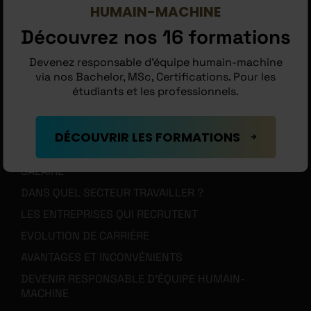
HUMAIN-MACHINE
MÉTIER
Découvrez nos 16 formations
MISSIONS
Devenez responsable d’équipe humain-machine
LES RESPONSABILITÉS
via nos Bachelor, MSc, Certifications. Pour les
COMPÉTENCES
étudiants et les professionnels.
QUALITÉS
NIVEAU D’ÉTUDE NÉCESSAIRE
DÉCOUVRIR LES FORMATIONS
QUELLE FORMATION ?
SALAIRE
DANS QUEL SECTEUR TRAVAILLER ?
LES ENTREPRISES QUI RECRUTENT
EVOLUTION DE CARRIÈRE
AVANTAGES ET INCONVÉNIENTS
DEVENIR RESPONSABLE D’ÉQUIPE HUMAIN-
MACHINE