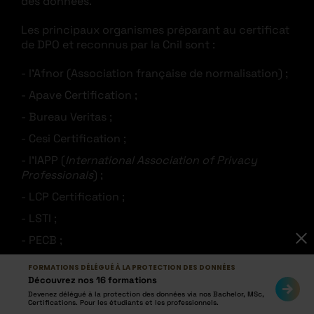
des données.
Les principaux organismes préparant au certificat
de DPO et reconnus par la Cnil sont :
l’Afnor (Association française de normalisation) ;
Apave Certification ;
Bureau Veritas ;
Cesi Certification ;
l’IAPP (
International Association of Privacy
Professionals
) ;
LCP Certification ;
LSTI ;
PECB ;
SGS.
FORMATIONS DÉLÉGUÉ À LA PROTECTION DES DONNÉES
Découvrez nos 16 formations
Devenez délégué à la protection des données via nos Bachelor, MSc,
Certifications. Pour les étudiants et les professionnels.