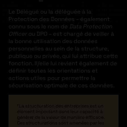
01110001 01110101 01100101 01101100 01110001 01110101 01100101
00100000 01100011 01101000 01101111 01110011 01100101 00101110
Le Délégué ou la déléguée à la
00100000 01010110 01100001 00100000 01110110 01101111 01101001
01110010 00100000 01100100 01100001 01101110 01110011 00100000
Protection des Données – également
01101100 01100101 00100000 01100011 01101111 01100100 01100101
00100000 01110011 01101111 01110101 01110010 01100011 01100101
connu sous le nom de
Data Protection
00101110
Officer
ou DPO – est chargé de veiller à
la bonne utilisation des données
personnelles au sein de la structure,
publique ou privée, qui lui attribue cette
fonction. Il/elle lui revient également de
définir toutes les orientations et
actions utiles pour permettre la
sécurisation optimale de ces données.
"La structuration des entreprises est un
élément important dans leur capacité à
générer de la valeur de manière efficace.
Ces structurations sont amenées par les