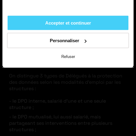
ressources les plus sensibles au sein de
l’entreprise, et pour baliser les chemins
d’utilisation. »
Accepter et continuer
Alexis. O - Délégué à la Protection des
Données
Personnaliser
Refuser
3 TYPES DE DPO
On distingue 3 types de Délégués à la protection
des données selon les modalités d’emploi par les
structures :
le DPO interne, salarié d’une et une seule
structure ;
le DPO mutualisé, lui aussi salarié, mais
partageant ses interventions entre plusieurs
structures ;