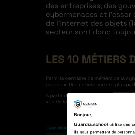
des entreprises, des gouv
cybermenaces et l’essor de
de l’Internet des objets (
secteur sont donc toujou
LES 10 MÉTIERS 
Parmi la centaine de métiers de la cy
capitaux. Dix métiers sortent plus par
À partir d’éléments collectés sur la pl
vue de la cybersécurité pour 2026.
Bonjour,
Guardia.school
utilise des 
↓ NOUVEAU
Ils nous permettent de personna